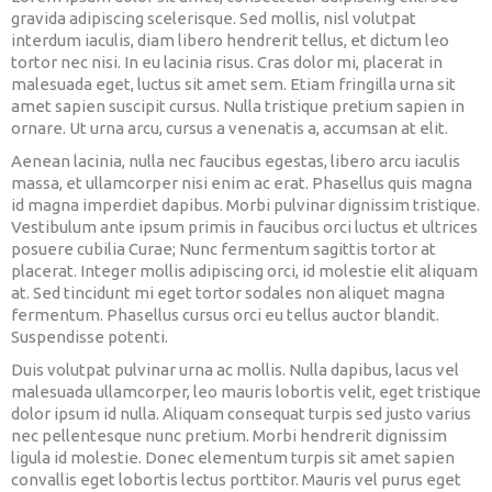
gravida adipiscing scelerisque. Sed mollis, nisl volutpat
interdum iaculis, diam libero hendrerit tellus, et dictum leo
tortor nec nisi. In eu lacinia risus. Cras dolor mi, placerat in
malesuada eget, luctus sit amet sem. Etiam fringilla urna sit
amet sapien suscipit cursus. Nulla tristique pretium sapien in
ornare. Ut urna arcu, cursus a venenatis a, accumsan at elit.
Aenean lacinia, nulla nec faucibus egestas, libero arcu iaculis
massa, et ullamcorper nisi enim ac erat. Phasellus quis magna
id magna imperdiet dapibus. Morbi pulvinar dignissim tristique.
Vestibulum ante ipsum primis in faucibus orci luctus et ultrices
posuere cubilia Curae; Nunc fermentum sagittis tortor at
placerat. Integer mollis adipiscing orci, id molestie elit aliquam
at. Sed tincidunt mi eget tortor sodales non aliquet magna
fermentum. Phasellus cursus orci eu tellus auctor blandit.
Suspendisse potenti.
Duis volutpat pulvinar urna ac mollis. Nulla dapibus, lacus vel
malesuada ullamcorper, leo mauris lobortis velit, eget tristique
dolor ipsum id nulla. Aliquam consequat turpis sed justo varius
nec pellentesque nunc pretium. Morbi hendrerit dignissim
ligula id molestie. Donec elementum turpis sit amet sapien
convallis eget lobortis lectus porttitor. Mauris vel purus eget