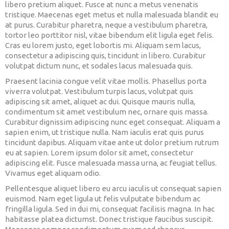
libero pretium aliquet. Fusce at nunc a metus venenatis
tristique. Maecenas eget metus et nulla malesuada blandit eu
at purus. Curabitur pharetra, neque a vestibulum pharetra,
tortor leo porttitor nisl, vitae bibendum elit ligula eget felis.
Cras eu lorem justo, eget lobortis mi. Aliquam sem lacus,
consectetur a adipiscing quis, tincidunt in libero. Curabitur
volutpat dictum nunc, et sodales lacus malesuada quis.
Praesent lacinia congue velit vitae mollis. Phasellus porta
viverra volutpat. Vestibulum turpis lacus, volutpat quis
adipiscing sit amet, aliquet ac dui. Quisque mauris nulla,
condimentum sit amet vestibulum nec, ornare quis massa.
Curabitur dignissim adipiscing nunc eget consequat. Aliquam a
sapien enim, ut tristique nulla. Nam iaculis erat quis purus
tincidunt dapibus. Aliquam vitae ante ut dolor pretium rutrum
eu at sapien. Lorem ipsum dolor sit amet, consectetur
adipiscing elit. Fusce malesuada massa urna, ac feugiat tellus.
Vivamus eget aliquam odio.
Pellentesque aliquet libero eu arcu iaculis ut consequat sapien
euismod. Nam eget ligula ut felis vulputate bibendum ac
fringilla ligula. Sed in dui mi, consequat facilisis magna. In hac
habitasse platea dictumst. Donec tristique faucibus suscipit.