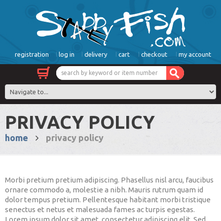
registration
log in
delivery
cart
checkout
my account
PRIVACY POLICY
home
privacy policy
Morbi pretium pretium adipiscing. Phasellus nisl arcu, faucibus
ornare commodo a, molestie a nibh. Mauris rutrum quam id
dolor tempus pretium. Pellentesque habitant morbi tristique
senectus et netus et malesuada fames ac turpis egestas.
Lorem ipsum dolor sit amet, consectetur adipiscing elit. Sed