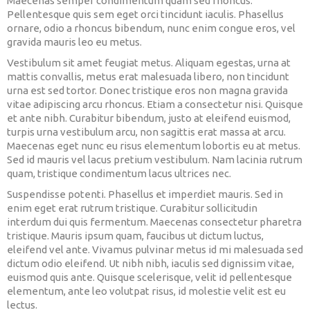
Maecenas semper condimentum quam sed rhoncus.
Pellentesque quis sem eget orci tincidunt iaculis. Phasellus
ornare, odio a rhoncus bibendum, nunc enim congue eros, vel
gravida mauris leo eu metus.
Vestibulum sit amet feugiat metus. Aliquam egestas, urna at
mattis convallis, metus erat malesuada libero, non tincidunt
urna est sed tortor. Donec tristique eros non magna gravida
vitae adipiscing arcu rhoncus. Etiam a consectetur nisi. Quisque
et ante nibh. Curabitur bibendum, justo at eleifend euismod,
turpis urna vestibulum arcu, non sagittis erat massa at arcu.
Maecenas eget nunc eu risus elementum lobortis eu at metus.
Sed id mauris vel lacus pretium vestibulum. Nam lacinia rutrum
quam, tristique condimentum lacus ultrices nec.
Suspendisse potenti. Phasellus et imperdiet mauris. Sed in
enim eget erat rutrum tristique. Curabitur sollicitudin
interdum dui quis fermentum. Maecenas consectetur pharetra
tristique. Mauris ipsum quam, faucibus ut dictum luctus,
eleifend vel ante. Vivamus pulvinar metus id mi malesuada sed
dictum odio eleifend. Ut nibh nibh, iaculis sed dignissim vitae,
euismod quis ante. Quisque scelerisque, velit id pellentesque
elementum, ante leo volutpat risus, id molestie velit est eu
lectus.